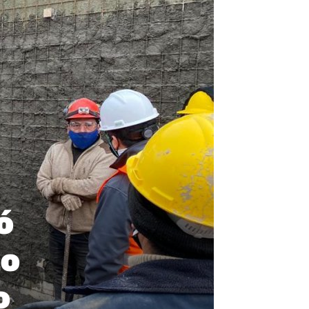
ó
to
o