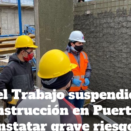
el Trabajo suspendi
nstrucción en Puer
nstatar grave riesg