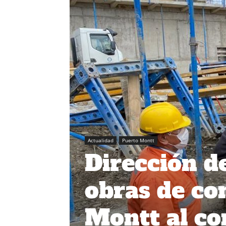
Actualidad
Puerto Montt
Dirección d
obras de co
Montt al co