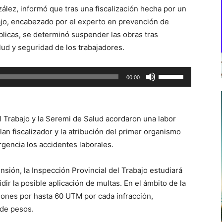
ález, informó que tras una fiscalización hecha por un
bajo, encabezado por el experto en prevención de
blicas, se determinó suspender las obras tras
ud y seguridad de los trabajadores.
Utiliza
00:00
las
teclas
de
l Trabajo y la Seremi de Salud acordaron una labor
flecha
an fiscalizador y la atribución del primer organismo
arriba/abajo
rgencia los accidentes laborales.
para
aumentar
ión, la Inspección Provincial del Trabajo estudiará
o
ir la posible aplicación de multas. En el ámbito de la
disminuir
iones por hasta 60 UTM por cada infracción,
el
 de pesos.
volumen.