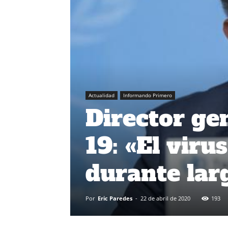
Actualidad
Informando Primero
Director g
19: «El viru
durante lar
Por
Eric Paredes
-
22 de abril de 2020
193