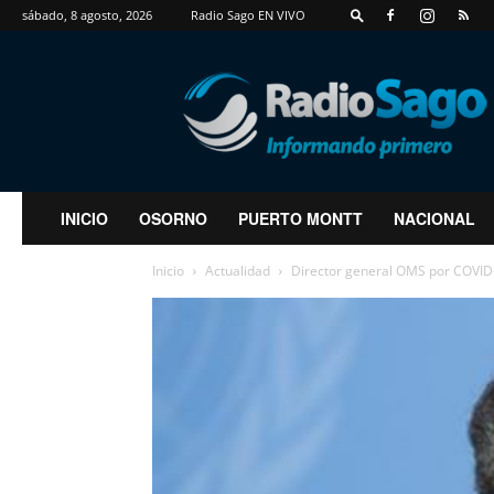
sábado, 8 agosto, 2026
Radio Sago EN VIVO
RadioSago
INICIO
OSORNO
PUERTO MONTT
NACIONAL
Inicio
Actualidad
Director general OMS por COVID-1