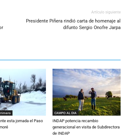
Artículo siguiente
Presidente Piñera rindió carta de homenaje al
or
difunto Sergio Onofre Jarpa
Primero
CAMPO AL DIA
nte esta jornada el Paso
INDAP potencia recambio
amoré
generacional en visita de Subdirectora
de INDAP