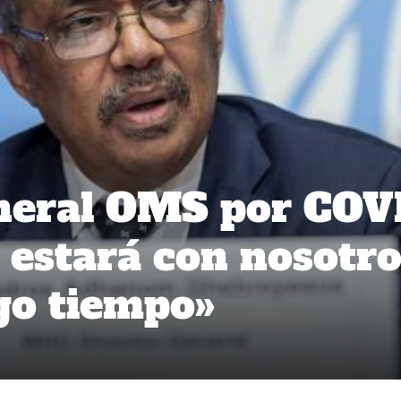
eneral OMS por COV
s estará con nosotr
go tiempo»