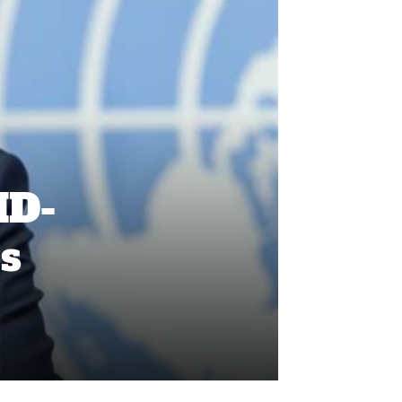
ID-
os