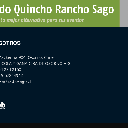
SOTROS
Mackenna 904, Osorno, Chile
ICOLA Y GANADERA DE OSORNO A.G.
64 223 2160
 9 57244942
sa@radiosago.cl