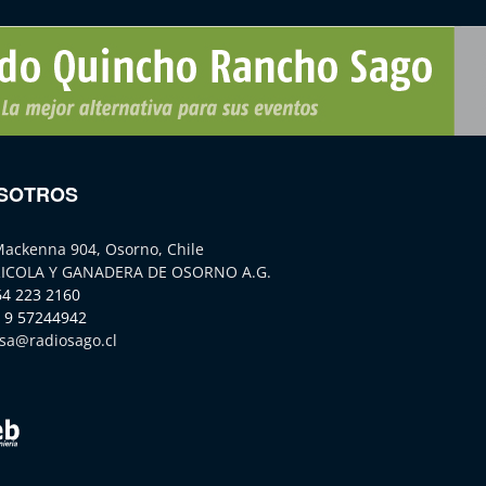
SOTROS
Mackenna 904, Osorno, Chile
ICOLA Y GANADERA DE OSORNO A.G.
64 223 2160
 9 57244942
sa@radiosago.cl