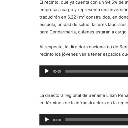
El recinto, que ya cuenta con un 94,5% de a
empresa a cargo y representa una inversión
2
traducirán en 6,221 m
construidos, en dond
escuela, unidad de salud, talleres laborale
para Gendarmería, quienes estarán a cargo d
Al respecto, la directora nacional (s) de S
recinto los jóvenes van a tener espacios qu
Reproductor
00:00
de
audio
La directora regional de Sename Lilian Peña
en términos de la infraestructura en la regi
Reproductor
00:00
de