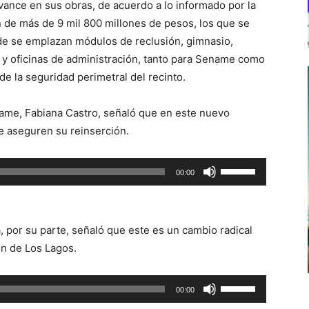
vance en sus obras, de acuerdo a lo informado por la
 de más de 9 mil 800 millones de pesos, los que se
e se emplazan módulos de reclusión, gimnasio,
s, y oficinas de administración, tanto para Sename como
e la seguridad perimetral del recinto.
ename, Fabiana Castro, señaló que en este nuevo
e aseguren su reinserción.
Utiliza
00:00
las
teclas
de
, por su parte, señaló que este es un cambio radical
flecha
ón de Los Lagos.
arriba/abajo
para
Utiliza
00:00
aumentar
las