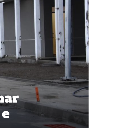
nar
 e