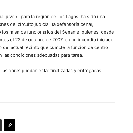
o
teclas
disminuir
de
el
al juvenil para la región de Los Lagos, ha sido una
flecha
volumen.
es del circuito judicial, la defensoría penal,
arriba/abajo
 los mismos funcionarios del Sename, quienes, desde
para
entes el 22 de octubre de 2007, en un incendio iniciado
aumentar
vo del actual recinto que cumple la función de centro
o
n las condiciones adecuadas para tarea.
disminuir
el
 las obras puedan estar finalizadas y entregadas.
volumen.