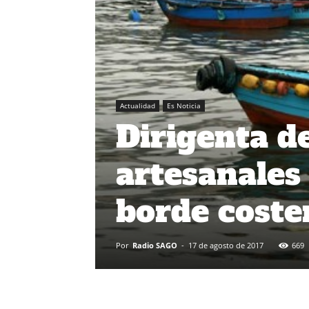
Actualidad
Es Noticia
Dirigenta d
artesanales
borde coste
Por
Radio SAGO
-
17 de agosto de 2017
669