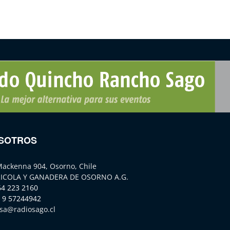
SOTROS
Mackenna 904, Osorno, Chile
ICOLA Y GANADERA DE OSORNO A.G.
64 223 2160
 9 57244942
sa@radiosago.cl