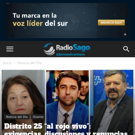
Inicio
Noticia del Día
Noticia del Día
Osorno
Distrito 25 “al rojo vivo”:
exigencias, discusiones y renuncias