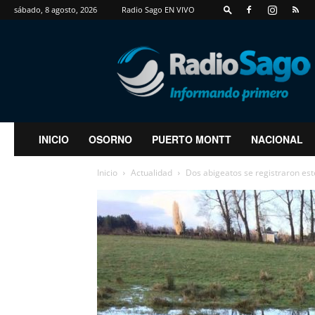
sábado, 8 agosto, 2026
Radio Sago EN VIVO
RadioSago
INICIO
OSORNO
PUERTO MONTT
NACIONAL
Inicio
Actualidad
Dos abigeatos se registraron est