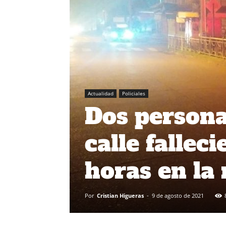
Actualidad
Policiales
Dos persona
calle fallec
horas en la
Por
Cristian Higueras
-
9 de agosto de 2021