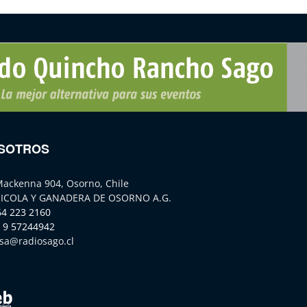
SOTROS
Mackenna 904, Osorno, Chile
ICOLA Y GANADERA DE OSORNO A.G.
64 223 2160
 9 57244942
sa@radiosago.cl