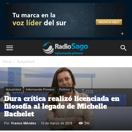
Inicio
Actualidad
Actualidad
Informando Primero
Política
Dura crítica realizó licenciada en
filosofía al legado de Michelle
Bachelet
Por
Franco Méndez
-
10 de marzo de 2018
396