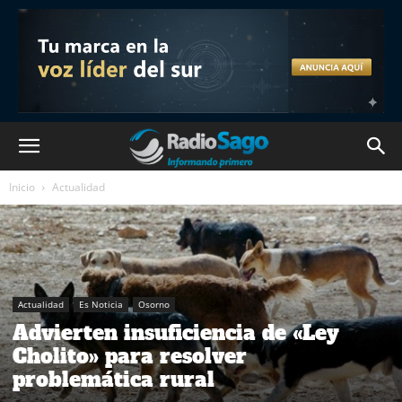
Inicio
Actualidad
Actualidad
Es Noticia
Osorno
Advierten insuficiencia de «Ley
Cholito» para resolver
problemática rural