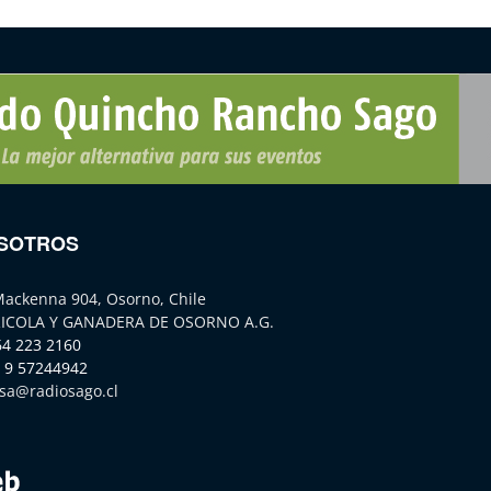
SOTROS
Mackenna 904, Osorno, Chile
ICOLA Y GANADERA DE OSORNO A.G.
64 223 2160
 9 57244942
sa@radiosago.cl