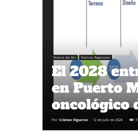
Noticia del Día
Noticias Regionales
El 2028 ent
en Puerto M
oncológico d
Por
Cristian Higueras
-
12 de julio de 2024
3