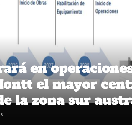
rará en operacione
ontt el mayor cent
e la zona sur austr
16