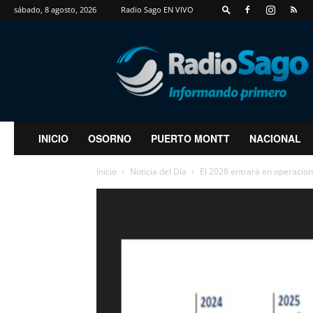
sábado, 8 agosto, 2026
Radio Sago EN VIVO
RadioSago
INICIO
OSORNO
PUERTO MONTT
NACIONAL
Inicio
Noticia del Día
El 2028 entrará en operacion