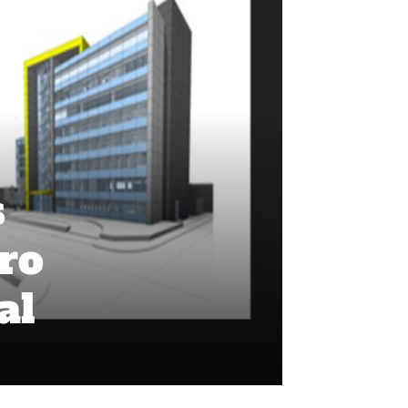
s
ro
al