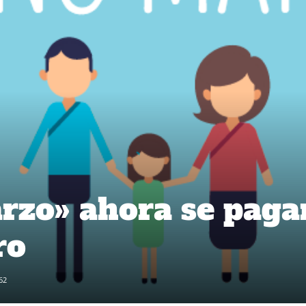
rzo» ahora se paga
ro
62