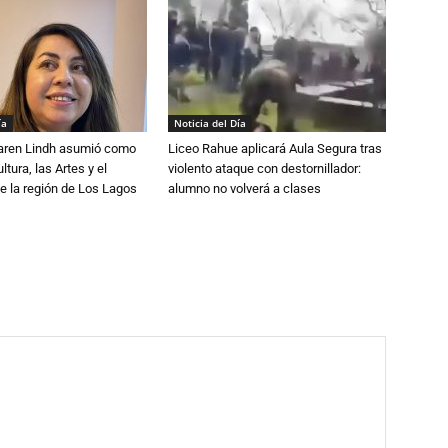
ía
Noticia del Día
Karen Lindh asumió como
Liceo Rahue aplicará Aula Segura tras
tura, las Artes y el
violento ataque con destornillador:
e la región de Los Lagos
alumno no volverá a clases