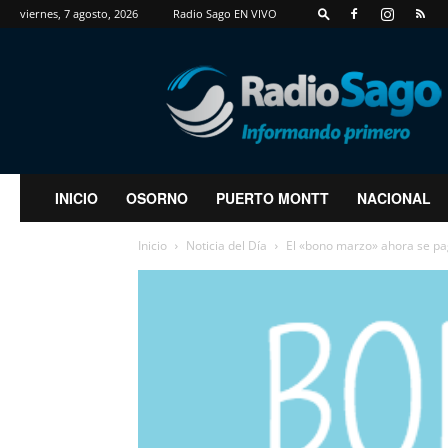
viernes, 7 agosto, 2026
Radio Sago EN VIVO
RadioSago
INICIO
OSORNO
PUERTO MONTT
NACIONAL
Inicio
Noticia del Día
El «bono marzo» ahora se pa