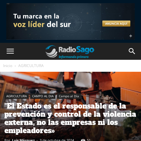
Inicio
AGRICULTURA
AGRICULTURA
CAMPO AL DIA
Campo al Día
“El Estado es el responsable de la
prevención y control de la violencia
externa, no las empresas ni los
empleadores»
Por
Luis Márquez
-
3 de octubre de 2024
51