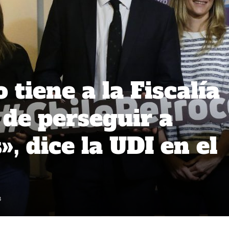
 tiene a la Fiscalía
de perseguir a
, dice la UDI en el
3