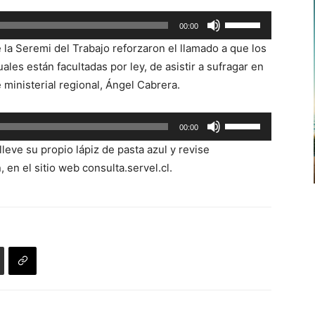
Utiliza
00:00
las
 la Seremi del Trabajo reforzaron el llamado a que los
teclas
ales están facultadas por ley, de asistir a sufragar en
de
 ministerial regional, Ángel Cabrera.
flecha
arriba/abajo
Utiliza
00:00
para
las
aumentar
leve su propio lápiz de pasta azul y revise
teclas
o
 en el sitio web consulta.servel.cl.
de
disminuir
flecha
el
arriba/abajo
volumen.
para
aumentar
o
disminuir
el