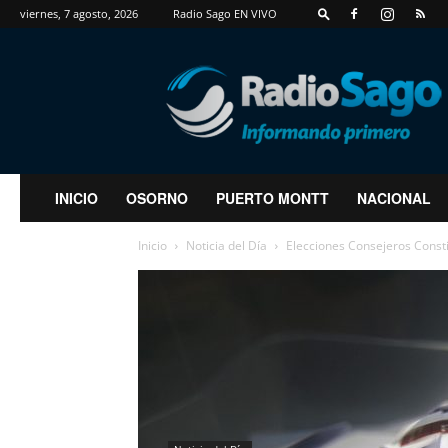
viernes, 7 agosto, 2026
Radio Sago EN VIVO
RadioSago
INICIO
OSORNO
PUERTO MONTT
NACIONAL
Inicio
Noticia del Día
Elecciones Consejeros Consti