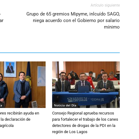
volumen.
Artículo siguiente
o
Grupo de 65 gremios Mipyme, inlcuído SAGO,
ar
niega acuerdo con el Gobierno por salario
mínimo
ía
Noticia del Día
ores recibirán ayuda en
Consejo Regional aprueba recursos
 la declaración de
para fortalecer el trabajo de los canes
agrícola
detectores de drogas de la PDI en la
región de Los Lagos