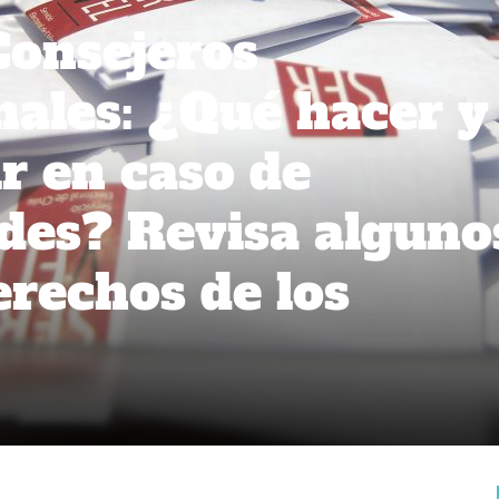
Consejeros
nales: ¿Qué hacer y
r en caso de
des? Revisa alguno
erechos de los