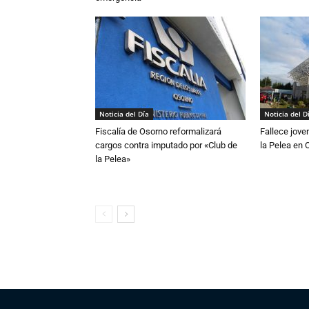
Noticia del Día
Noticia del D
Fiscalía de Osorno reformalizará
Fallece jove
cargos contra imputado por «Club de
la Pelea en 
la Pelea»