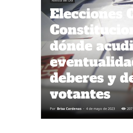
Noticia del Día
Elecciones 
Constitucio
dónde acudi
eventualida
deberes y d
votantes
Por
Brisa Cardenas
-
4 de mayo de 2023
207