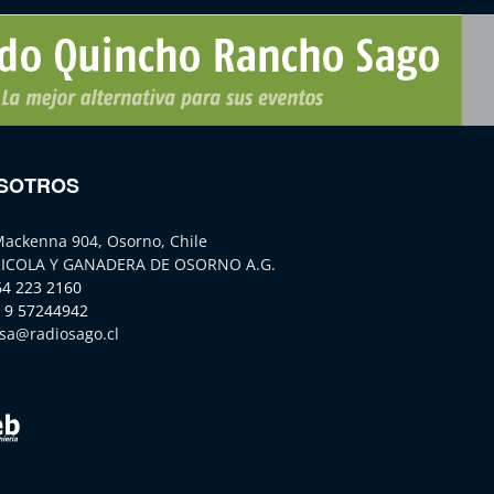
SOTROS
Mackenna 904, Osorno, Chile
ICOLA Y GANADERA DE OSORNO A.G.
64 223 2160
 9 57244942
sa@radiosago.cl