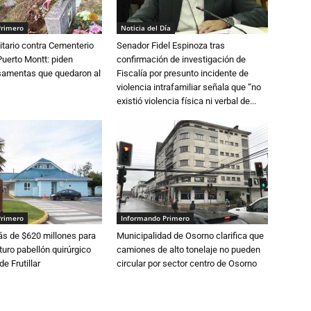
Primero
Noticia del Día
tario contra Cementerio
Senador Fidel Espinoza tras
Puerto Montt: piden
confirmación de investigación de
osamentas que quedaron al
Fiscalía por presunto incidente de
violencia intrafamiliar señala que “no
existió violencia física ni verbal de...
Primero
Informando Primero
s de $620 millones para
Municipalidad de Osorno clarifica que
turo pabellón quirúrgico
camiones de alto tonelaje no pueden
de Frutillar
circular por sector centro de Osorno