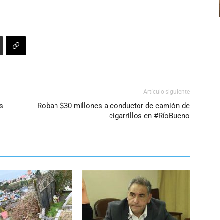
aumentar
o
disminuir
el
volumen.
Artículo siguiente
s
Roban $30 millones a conductor de camión de
cigarrillos en #RíoBueno