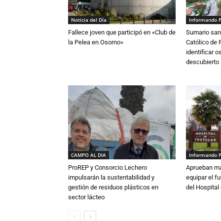
Noticia del Día
Informando 
Fallece joven que participó en «Club de
Sumario sani
la Pelea en Osorno»
Católico de 
identificar 
descubierto
CAMPO AL DIA
Informando 
ProREP y Consorcio Lechero
Aprueban má
impulsarán la sustentabilidad y
equipar el fu
gestión de residuos plásticos en
del Hospital 
sector lácteo