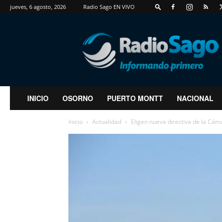
jueves, 6 agosto, 2026
Radio Sago EN VIVO
RadioSago
INICIO
OSORNO
PUERTO MONTT
NACIONAL
Inicio
Actualidad
Eligen nueva directiva de la Cám