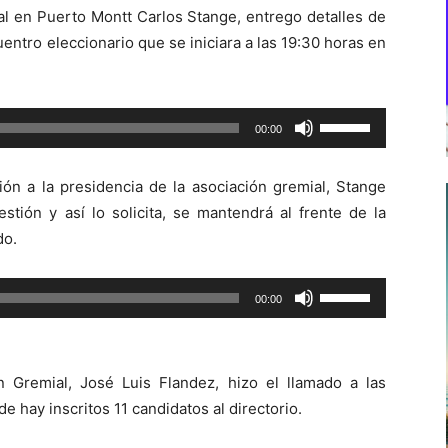
ial en Puerto Montt Carlos Stange, entrego detalles de
uentro eleccionario que se iniciara a las 19:30 horas en
Utiliza
00:00
las
teclas
ón a la presidencia de la asociación gremial, Stange
de
estión y así lo solicita, se mantendrá al frente de la
flecha
do.
arriba/abajo
para
Utiliza
00:00
aumentar
las
o
teclas
disminuir
de
el
 Gremial, José Luis Flandez, hizo el llamado a las
flecha
volumen.
 hay inscritos 11 candidatos al directorio.
arriba/abajo
para