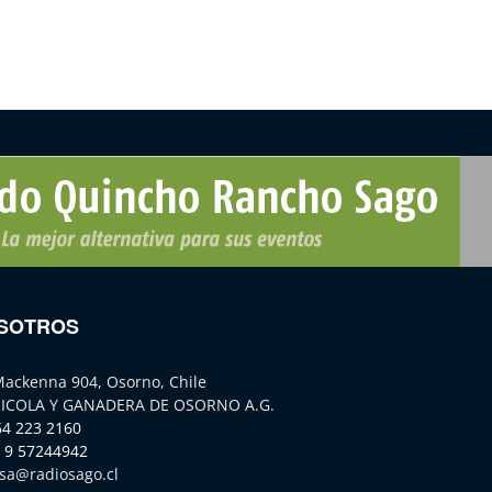
SOTROS
Mackenna 904, Osorno, Chile
ICOLA Y GANADERA DE OSORNO A.G.
64 223 2160
 9 57244942
sa@radiosago.cl