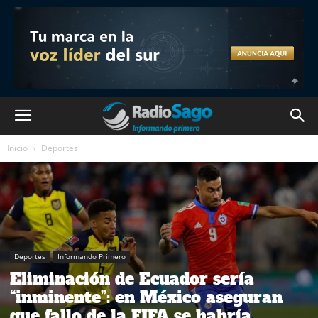
Inicio
Deportes
Deportes
Informando Primero
Eliminación de Ecuador sería
“inminente”: en México aseguran
que fallo de la FIFA se habría