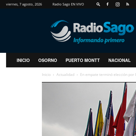
viernes, 7 agosto, 2026
Radio Sago EN VIVO
RadioSago
INICIO
OSORNO
PUERTO MONTT
NACIONAL
Inicio
Actualidad
En empate terminó elección por l