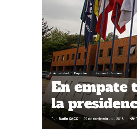
Actualidad
Deportes
Informando Primero
En empate t
la presiden
Por
Radio SAGO
-
29 de noviembre de 2018