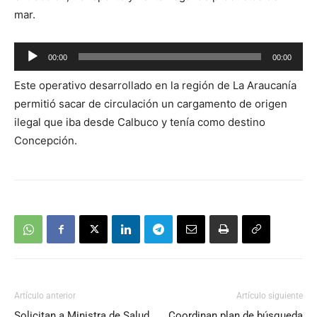
mar.
Reproductor
00:00
00:00
de
Este operativo desarrollado en la región de La Araucanía
audio
permitió sacar de circulación un cargamento de origen
ilegal que iba desde Calbuco y tenía como destino
Concepción.
Artículo anterior
Artículo siguiente
Solicitan a Ministra de Salud
Coordinan plan de búsqueda