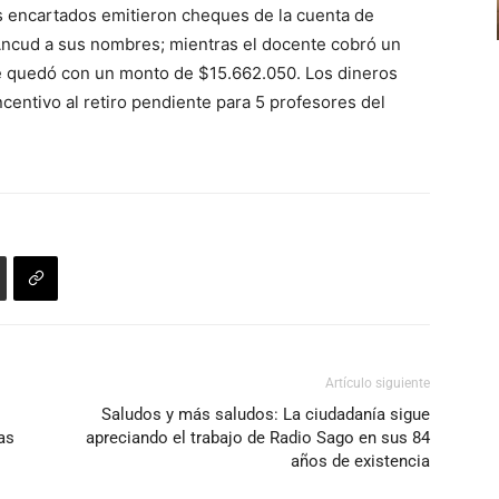
s encartados emitieron cheques de la cuenta de
o
Ancud a sus nombres; mientras el docente cobró un
disminuir
e quedó con un monto de $15.662.050. Los dineros
el
entivo al retiro pendiente para 5 profesores del
volumen.
Artículo siguiente
Saludos y más saludos: La ciudadanía sigue
as
apreciando el trabajo de Radio Sago en sus 84
años de existencia