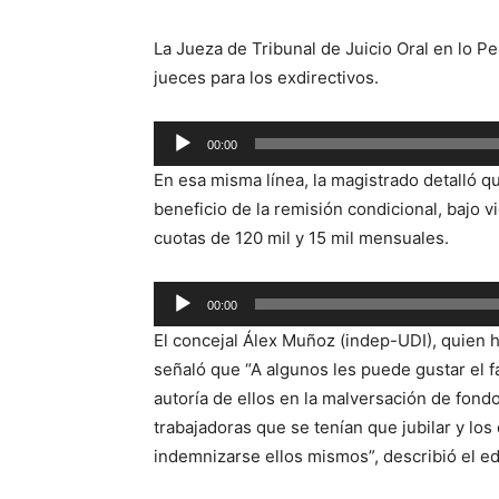
La Jueza de Tribunal de Juicio Oral en lo Pe
jueces para los exdirectivos.
Reproductor
00:00
de
En esa misma línea, la magistrado detalló 
audio
beneficio de la remisión condicional, bajo 
cuotas de 120 mil y 15 mil mensuales.
Reproductor
00:00
de
El concejal Álex Muñoz (indep-UDI), quien ha
audio
señaló que “A algunos les puede gustar el f
autoría de ellos en la malversación de fondo
trabajadoras que se tenían que jubilar y los
indemnizarse ellos mismos”, describió el edi