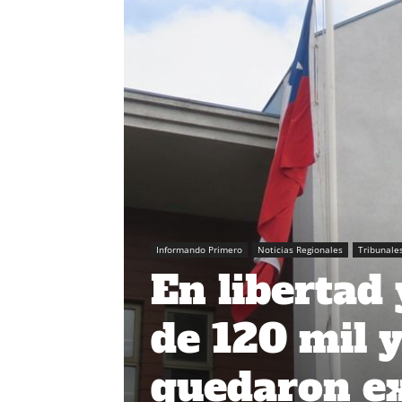
Informando Primero
Noticias Regionales
Tribunale
En libertad
de 120 mil 
quedaron ex