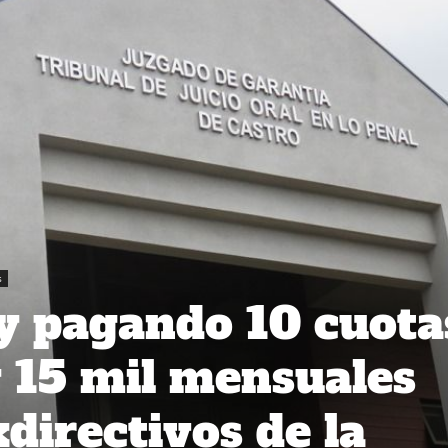
s
 y pagando 10 cuota
y 15 mil mensuales
directivos de la