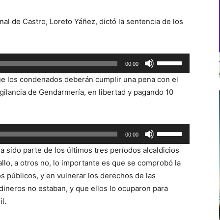
nal de Castro, Loreto Yáñez, dictó la sentencia de los
Utiliza
00:00
las
que los condenados deberán cumplir una pena con el
teclas
vigilancia de Gendarmería, en libertad y pagando 10
de
flecha
arriba/abajo
Utiliza
00:00
para
las
aumentar
 sido parte de los últimos tres períodos alcaldicios
teclas
o
allo, a otros no, lo importante es que se comprobó la
de
disminuir
s públicos, y en vulnerar los derechos de las
flecha
el
 dineros no estaban, y que ellos lo ocuparon para
arriba/abajo
volumen.
l.
para
aumentar