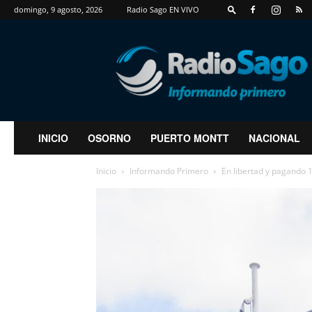
domingo, 9 agosto, 2026
Radio Sago EN VIVO
RadioSago
INICIO
OSORNO
PUERTO MONTT
NACIONAL
Inicio
Informando Primero
En libertad y pagando 1