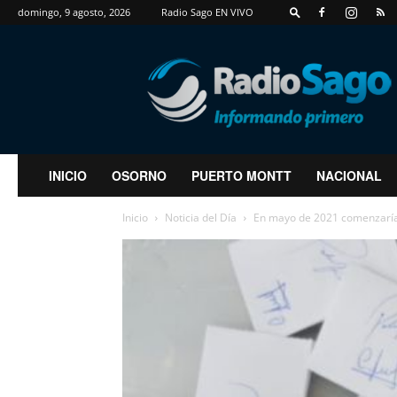
domingo, 9 agosto, 2026
Radio Sago EN VIVO
RadioSago
INICIO
OSORNO
PUERTO MONTT
NACIONAL
Inicio
Noticia del Día
En mayo de 2021 comenzaría l