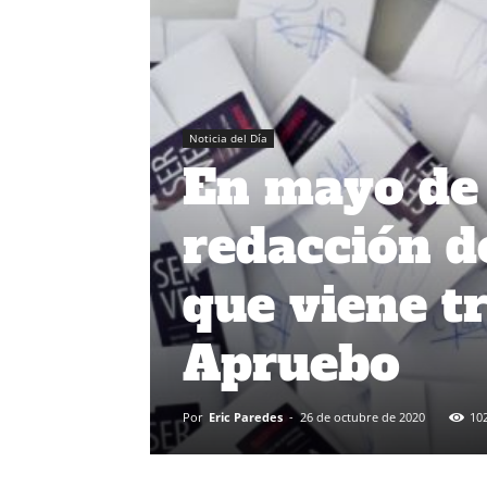
Noticia del Día
En mayo de
redacción de
que viene tr
Apruebo
Por
Eric Paredes
-
26 de octubre de 2020
10