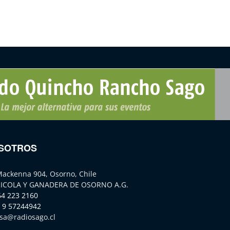
SOTROS
Mackenna 904, Osorno, Chile
ICOLA Y GANADERA DE OSORNO A.G.
64 223 2160
 9 57244942
sa@radiosago.cl