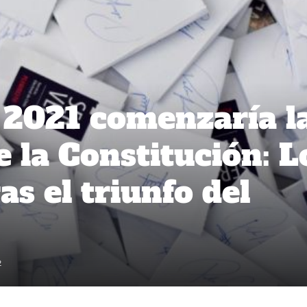
 2021 comenzaría l
 la Constitución: L
as el triunfo del
2