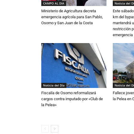
CAMPO AL DIA
Noticia del D
Ministerio de Agricultura decreta
Este sábado 
emergencia agrícola para San Pablo,
km del bypas
Osorno y San Juan de la Costa
mantendrá u
restricción p
emergencia
Noticia del Día
Noticia del D
Fiscalía de Osorno reformalizará
Fallece jove
cargos contra imputado por «Club de
la Pelea en 
la Pelea»