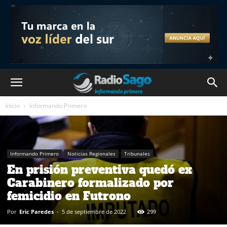
Inicio
Informando Primero
Informando Primero
Noticias Regionales
Tribunales
En prisión preventiva quedó ex
Carabinero formalizado por
femicidio en Futrono
Por
Eric Paredes
-
5 de septiembre de 2022
299