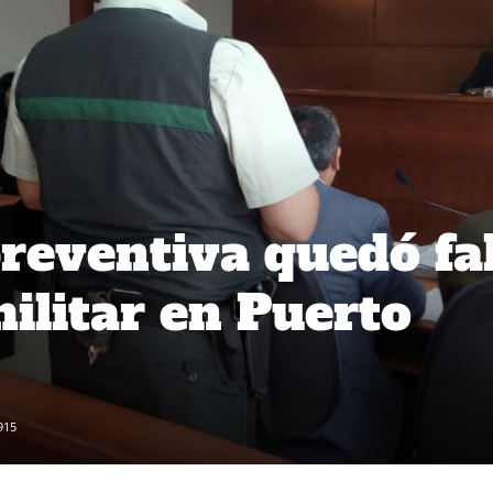
preventiva quedó fa
militar en Puerto
915