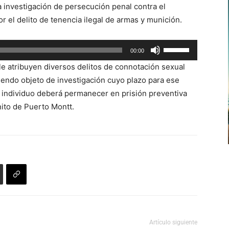
 investigación de persecución penal contra el
de
r el delito de tenencia ilegal de armas y munición.
flecha
arriba/abajo
Utiliza
00:00
para
las
aumentar
e atribuyen diversos delitos de connotación sexual
teclas
o
iendo objeto de investigación cuyo plazo para ese
de
disminuir
l individuo deberá permanecer en prisión preventiva
flecha
el
nito de Puerto Montt.
arriba/abajo
volumen.
para
aumentar
o
disminuir
el
volumen.
Artículo siguiente