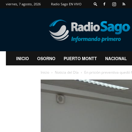
viernes, 7 agosto, 2026
Radio Sago EN VIVO
RadioSago
INICIO
OSORNO
PUERTO MONTT
NACIONAL
Inicio
Noticia del Día
En prisión preventiva quedó f