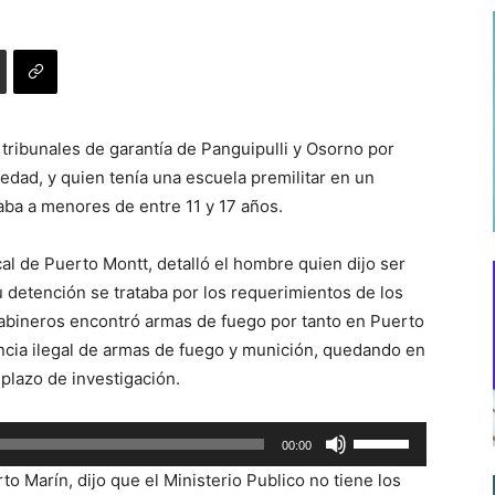
tribunales de garantía de Panguipulli y Osorno por
edad, y quien tenía una escuela premilitar en un
aba a menores de entre 11 y 17 años.
ocal de Puerto Montt, detalló el hombre quien dijo ser
su detención se trataba por los requerimientos de los
arabineros encontró armas de fuego por tanto en Puerto
encia ilegal de armas de fuego y munición, quedando en
 plazo de investigación.
Utiliza
00:00
las
o Marín, dijo que el Ministerio Publico no tiene los
teclas