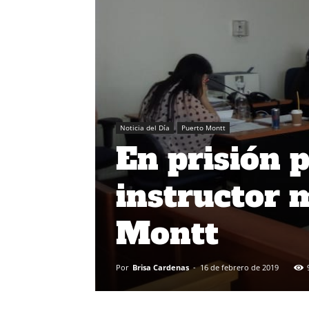
Noticia del Día
Puerto Montt
En prisión 
instructor 
Montt
Por
Brisa Cardenas
-
16 de febrero de 2019