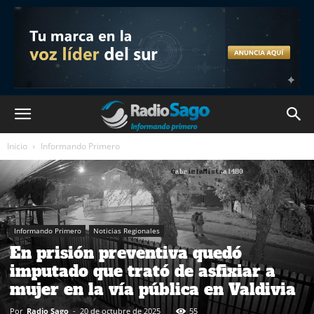
Inicio
Informando Primero
Informando Primero
Noticias Regionales
En prisión preventiva quedó
imputado que trató de asfixiar a
mujer en la vía pública en Valdivia
Por
Radio Sago
-
20 de octubre de 2025
55