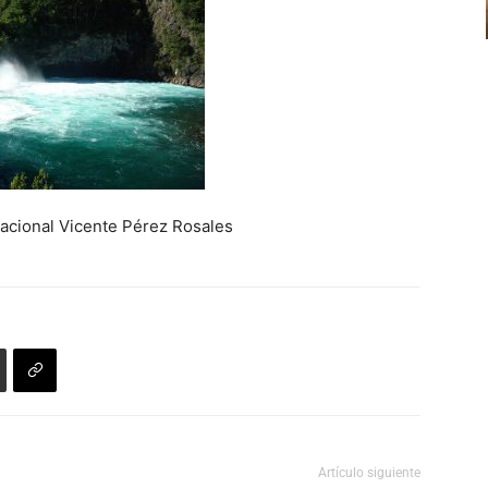
disminuir
el
volumen.
al Vicente Pérez Rosales
Artículo siguiente