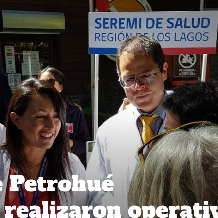
e Petrohué
 realizaron operati