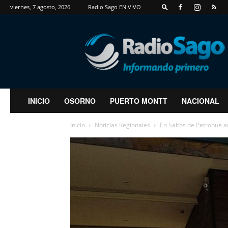
viernes, 7 agosto, 2026
Radio Sago EN VIVO
RadioSago
INICIO
OSORNO
PUERTO MONTT
NACIONAL
Inicio
Noticias Regionales
En Saltos de Petrohué au