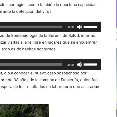
uales contagios, como también la oportuna capacidad
l ante la detección del virus.
Utiliza
00:00
las
ad de Epidemiología de la Seremi de Salud, informó
teclas
zar visitas al aire libre en lugares que se encuentren
de
ilargo es de hábitos nocturnos.
flecha
arriba/abajo
Utiliza
00:00
para
las
aumentar
olt, dio a conocer el nuevo caso sospechoso por
teclas
o
mbre de 38 años de la comuna de Futaleufú, quien fue
de
disminuir
espera de los resultados de laboratorio que aclararían
flecha
el
arriba/abajo
volumen.
para
aumentar
o