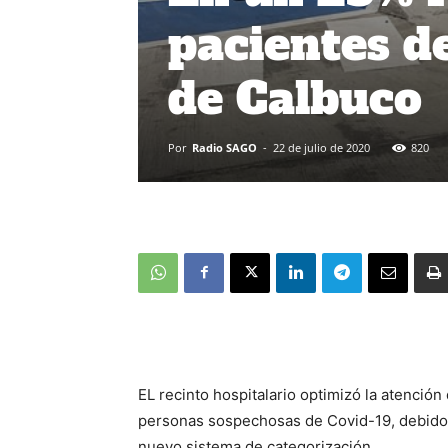
pacientes de
de Calbuco
Por
Radio SAGO
-
22 de julio de 2020
820
EL recinto hospitalario optimizó la atención
personas sospechosas de Covid-19, debido 
nuevo sistema de categorización.