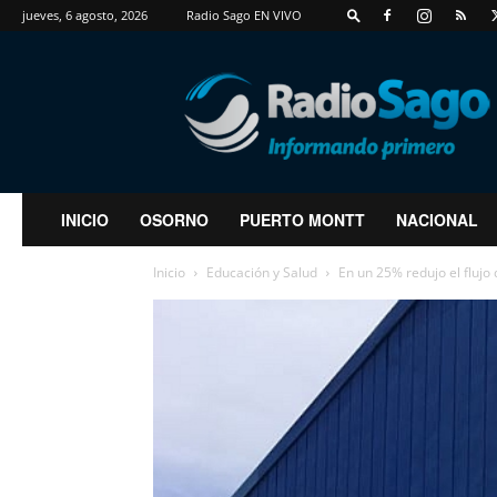
jueves, 6 agosto, 2026
Radio Sago EN VIVO
RadioSago
INICIO
OSORNO
PUERTO MONTT
NACIONAL
Inicio
Educación y Salud
En un 25% redujo el flujo 