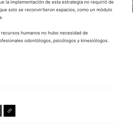
ue la implementación de esta estrategia no requirió de
flecha
a que solo se reconvirtieron espacios, como un módulo
arriba/abajo
a.
para
aumentar
de recursos humanos no hubo necesidad de
o
ofesionales odontólogos, psicólogos y kinesiólogos.
disminuir
el
volumen.