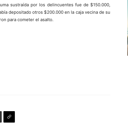
de
volumen.
suma sustraída por los delincuentes fue de $150.000,
flecha
bía depositado otros $200.000 en la caja vecina de su
arriba/abajo
aron para cometer el asalto.
para
aumentar
o
disminuir
el
volumen.