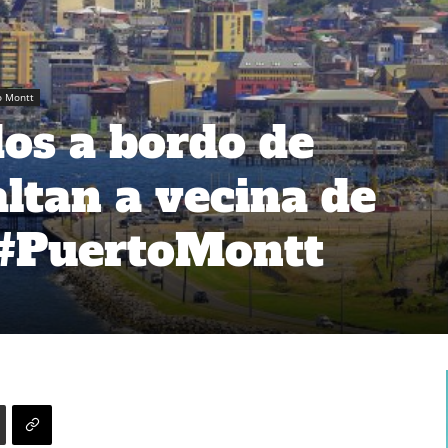
o Montt
os a bordo de
altan a vecina de
 #PuertoMontt