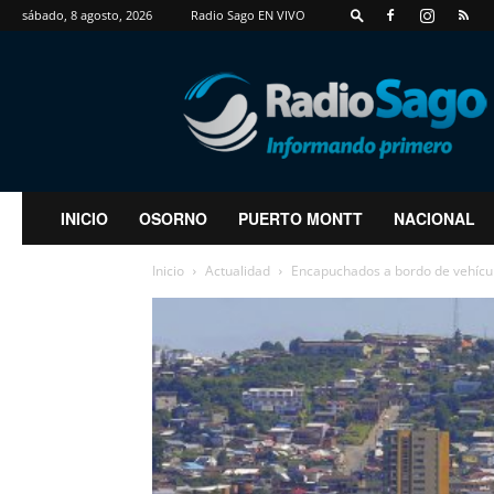
sábado, 8 agosto, 2026
Radio Sago EN VIVO
RadioSago
INICIO
OSORNO
PUERTO MONTT
NACIONAL
Inicio
Actualidad
Encapuchados a bordo de vehícul