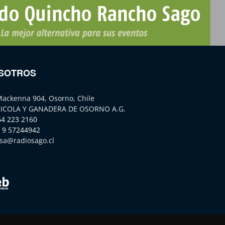
SOTROS
Mackenna 904, Osorno, Chile
ICOLA Y GANADERA DE OSORNO A.G.
64 223 2160
 9 57244942
sa@radiosago.cl