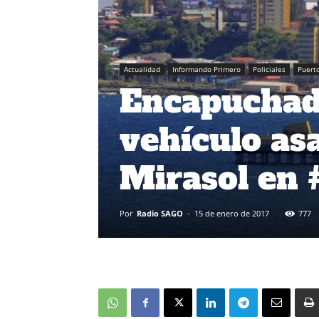
Actualidad
Informando Primero
Policiales
Puert
Encapuchad
vehículo as
Mirasol en
Por
Radio SAGO
-
15 de enero de 2017
777