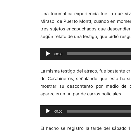
Una traumática experiencia fue la que viv
Mirasol de Puerto Montt, cuando en momento
tres sujetos encapuchados que descendier
según relato de una testigo, que pidió resg
00:00
Reproductor
de
La misma testigo del atraco, fue bastante cr
audio
de Carabineros, señalando que esta ha si
mostrar su descontento por medio de ca
aparecieron un par de carros policiales.
Reproductor
00:00
de
audio
El hecho se registro la tarde del sábado 