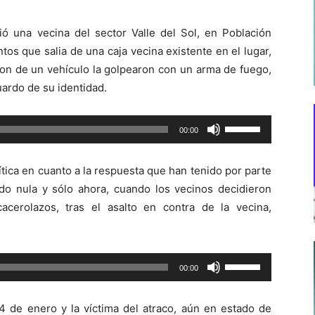
ió una vecina del sector Valle del Sol, en Población
s que salia de una caja vecina existente en el lugar,
on de un vehículo la golpearon con un arma de fuego,
uardo de su identidad.
Utiliza
00:00
las
teclas
ítica en cuanto a la respuesta que han tenido por parte
de
do nula y sólo ahora, cuando los vecinos decidieron
flecha
cerolazos, tras el asalto en contra de la vecina,
arriba/abajo
para
aumentar
Utiliza
00:00
o
las
disminuir
teclas
el
14 de enero y la víctima del atraco, aún en estado de