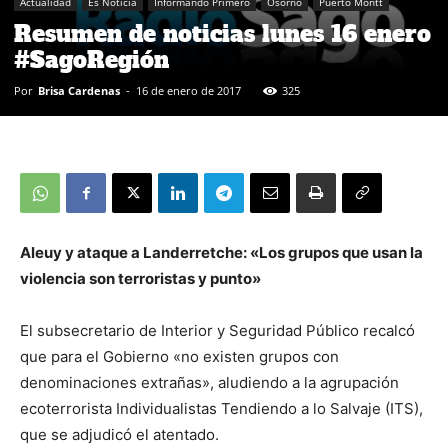
Actualidad
Es Noticia
Informando Primero
Osorno
Puerto Montt
Resumen de noticias lunes 16 enero
#SagoRegión
Por
Brisa Cardenas
-
16 de enero de 2017
325
Aleuy y ataque a Landerretche: «Los grupos que usan la
violencia son terroristas y punto»
El subsecretario de Interior y Seguridad Público recalcó
que para el Gobierno «no existen grupos con
denominaciones extrañas», aludiendo a la agrupación
ecoterrorista Individualistas Tendiendo a lo Salvaje (ITS),
que se adjudicó el atentado.