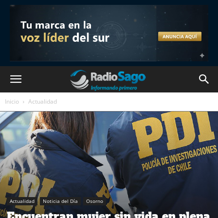
Inicio
Actualidad
Actualidad
Noticia del Día
Osorno
Encuentran mujer sin vida en plena