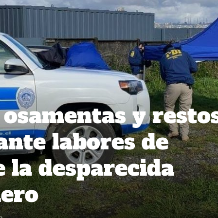
osamentas y resto
ante labores de
 la desparecida
üero