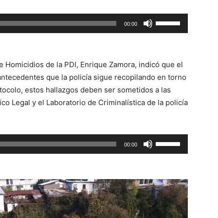
Utiliza
00:00
las
teclas
de
de Homicidios de la PDI, Enrique Zamora, indicó que el
flecha
antecedentes que la policía sigue recopilando en torno
arriba/abajo
otocolo, estos hallazgos deben ser sometidos a las
para
co Legal y el Laboratorio de Criminalística de la policía
aumentar
o
disminuir
Utiliza
00:00
el
las
volumen.
teclas
de
flecha
arriba/abajo
para