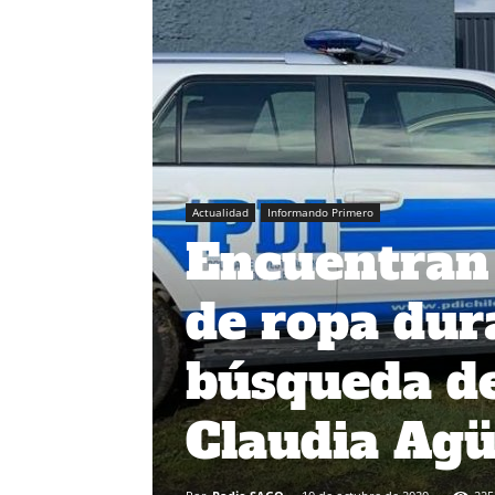
Actualidad
Informando Primero
Encuentran 
de ropa dur
búsqueda de
Claudia Ag