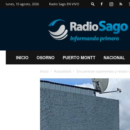
lunes, 10 agosto, 2026
Radio Sago EN VIVO
RadioSago
INICIO
OSORNO
PUERTO MONTT
NACIONAL
Inicio
Actualidad
Encuentran osamentas y restos d