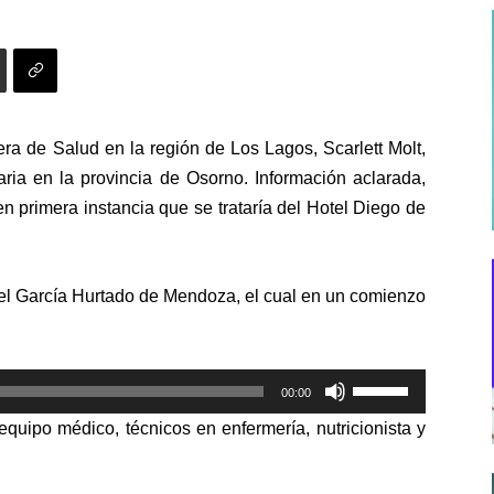
tera de Salud en la región de Los Lagos, Scarlett Molt,
aria en la provincia de Osorno. Información aclarada,
 primera instancia que se trataría del Hotel Diego de
tel García Hurtado de Mendoza, el cual en un comienzo
Utiliza
00:00
las
equipo médico, técnicos en enfermería, nutricionista y
teclas
de