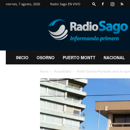
viernes, 7 agosto, 2026
Radio Sago EN VIVO
RadioSago
INICIO
OSORNO
PUERTO MONTT
NACIONAL
Inicio
Actualidad
Hotel García Hurtado será la quint