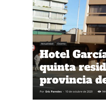
Actualidad
Osorno
Hotel Garcí
quinta resid
provincia d
Por
Eric Paredes
-
10 de octubre de 2020
94