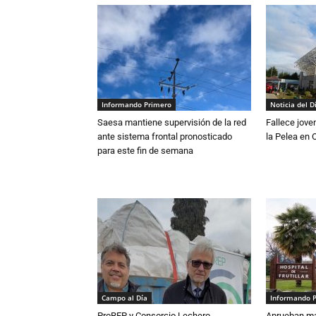
Informando Primero
Noticia del D
Saesa mantiene supervisión de la red
Fallece jove
ante sistema frontal pronosticado
la Pelea en 
para este fin de semana
Campo al Día
Informando 
ProREP y Consorcio Lechero
Aprueban má