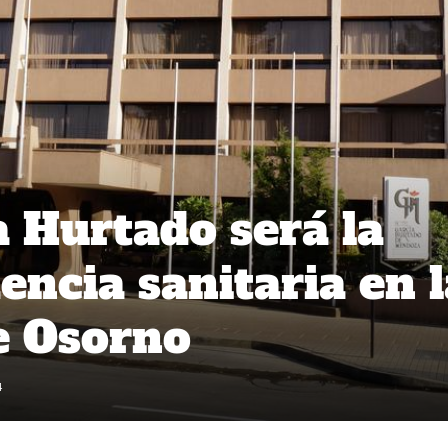
a Hurtado será la
encia sanitaria en 
e Osorno
4