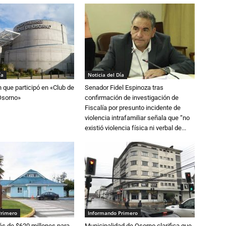
ía
Noticia del Día
n que participó en «Club de
Senador Fidel Espinoza tras
Osorno»
confirmación de investigación de
Fiscalía por presunto incidente de
violencia intrafamiliar señala que “no
existió violencia física ni verbal de...
Primero
Informando Primero
s de $620 millones para
Municipalidad de Osorno clarifica que