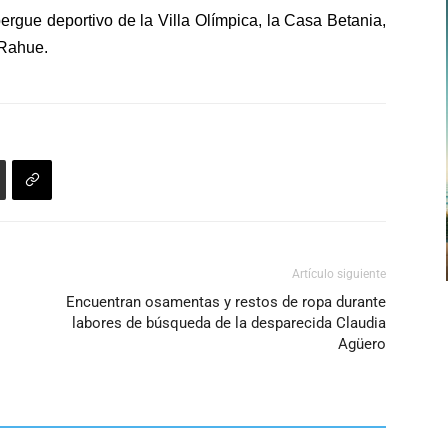
flecha
bergue deportivo de la Villa Olímpica, la Casa Betania,
arriba/abajo
 Rahue.
para
aumentar
o
disminuir
el
volumen.
Artículo siguiente
Encuentran osamentas y restos de ropa durante
labores de búsqueda de la desparecida Claudia
Agüero