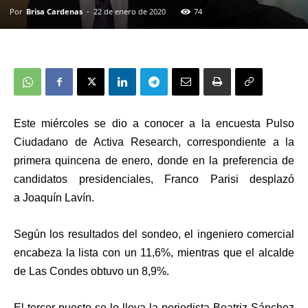
Por
Brisa Cardenas
-
22 de enero de 2020
74
Este miércoles se dio a conocer a la encuesta
Pulso
Ciudadano
de
Activa Research
, correspondiente a la
primera quincena de
enero
, donde en la preferencia de
candidatos presidenciales,
Franco Parisi
desplazó
a
Joaquín Lavín
.
Según los resultados del sondeo, el ingeniero comercial
encabeza la lista con un
11,6%
, mientras que el alcalde
de Las Condes obtuvo un
8,9%
.
El tercer puesto se lo lleva la periodista
Beatriz Sánchez