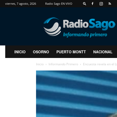
viernes, 7 agosto, 2026
Radio Sago EN VIVO
RadioSago
INICIO
OSORNO
PUERTO MONTT
NACIONAL
Inicio
Informando Primero
Encuesta revela en el L