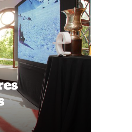
res
s