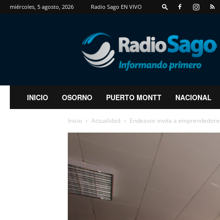
miércoles, 5 agosto, 2026
Radio Sago EN VIVO
RadioSago
INICIO
OSORNO
PUERTO MONTT
NACIONAL
Inicio
Actualidad
Endeavor invita a emprendedores 