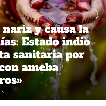
 nariz y causa la
ías: Estado indio
ta sanitaria por
 con ameba
ros»
79