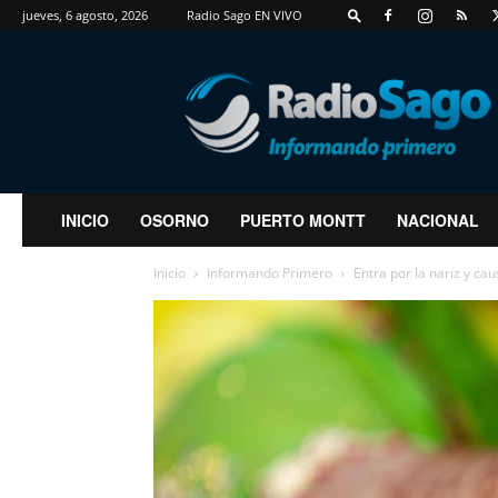
jueves, 6 agosto, 2026
Radio Sago EN VIVO
RadioSago
INICIO
OSORNO
PUERTO MONTT
NACIONAL
Inicio
Informando Primero
Entra por la nariz y cau