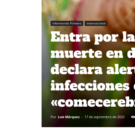
Informando Primero
Internacional
Entra por la
muerte en d
declara aler
infecciones
«comecereb
Por
Luis Márquez
-
17 de septiembre de 2025