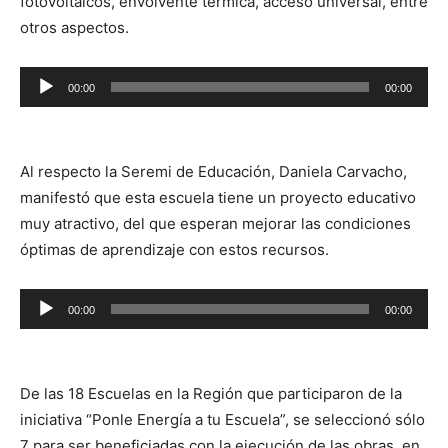
fotovoltaicos, envolvente térmica, acceso universal, entre
otros aspectos.
00:00
00:00
Reproductor
de
audio
Al respecto la Seremi de Educación, Daniela Carvacho,
manifestó que esta escuela tiene un proyecto educativo
muy atractivo, del que esperan mejorar las condiciones
óptimas de aprendizaje con estos recursos.
Reproductor
00:00
00:00
de
audio
De las 18 Escuelas en la Región que participaron de la
iniciativa “Ponle Energía a tu Escuela”, se seleccionó sólo
7 para ser beneficiadas con la ejecución de las obras, en