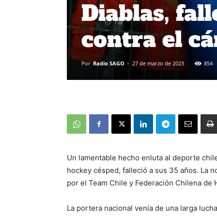
Diablas, fal
contra el c
Por
Radio SAGO
-
27 de marzo de 2023
854
Un lamentable hecho enluta al deporte chile
hockey césped, falleció a sus 35 años. La n
por el Team Chile y Federación Chilena de
La portera nacional venía de una larga luch