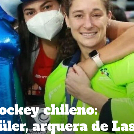
hockey chileno:
üler, arquera de La