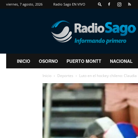
viernes, 7 agosto, 2026
Radio Sago EN VIVO
RadioSago
INICIO
OSORNO
PUERTO MONTT
NACIONAL
Inicio
Deportes
Luto en el hockey chileno: Claudia 