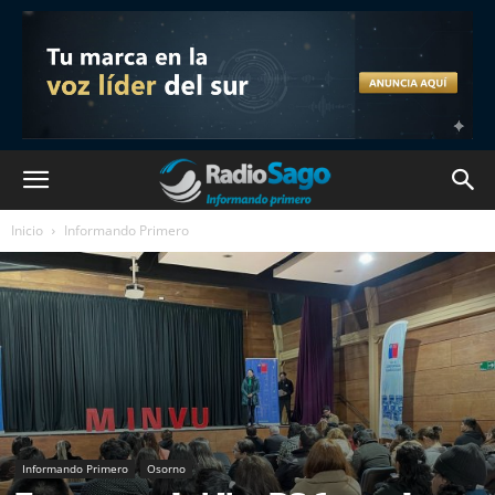
Inicio
Informando Primero
Informando Primero
Osorno