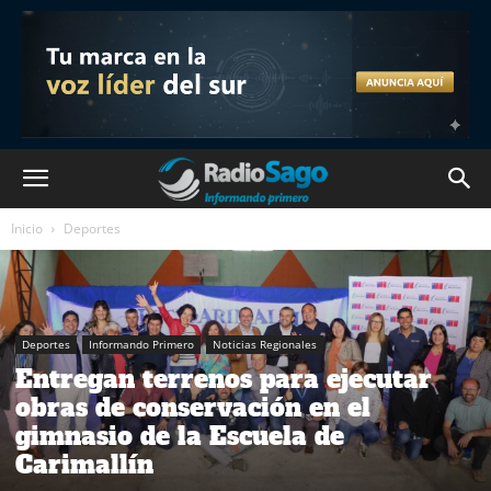
Inicio
Deportes
Deportes
Informando Primero
Noticias Regionales
Entregan terrenos para ejecutar
obras de conservación en el
gimnasio de la Escuela de
Carimallín