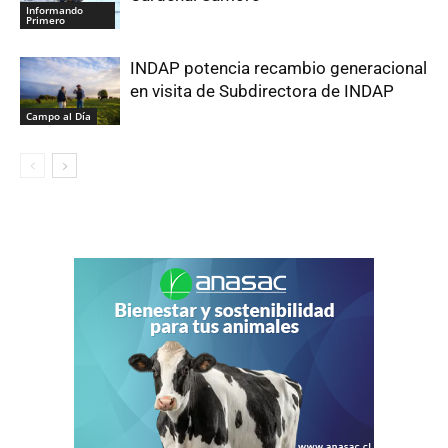
Informando
Primero
INDAP potencia recambio generacional
en visita de Subdirectora de INDAP
Campo al Día