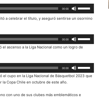
flecha
disminuir
Utiliza
00:00
arriba/abajo
el
las
para
tó a celebrar el título, y aseguró sentirse un osornino
volumen.
teclas
aumentar
de
o
flecha
disminuir
Utiliza
arriba/abajo
00:00
el
las
para
có el ascenso a la Liga Nacional como un logro de
volumen.
teclas
aumentar
de
o
flecha
disminuir
Utiliza
00:00
arriba/abajo
el
las
para
ó el cupo en la Liga Nacional de Básquetbol 2023 que
volumen.
teclas
aumentar
ar la Copa Chile en octubre de este año.
de
o
flecha
disminuir
ileno con uno de sus clubes más emblemáticos e
arriba/abajo
el
para
volumen.