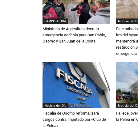
CAMPO AL DIA
Noticia del D
Ministerio de Agricultura decreta
Este sábado 
emergencia agrícola para San Pablo,
km del bypas
Osorno y San Juan de la Costa
mantendrá u
restricción p
emergencia
Noticia del Día
Noticia del D
Fiscalía de Osorno reformalizará
Fallece jove
cargos contra imputado por «Club de
la Pelea en 
la Pelea»