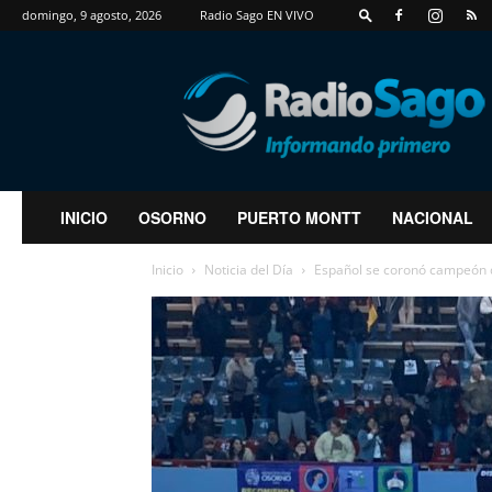
domingo, 9 agosto, 2026
Radio Sago EN VIVO
RadioSago
INICIO
OSORNO
PUERTO MONTT
NACIONAL
Inicio
Noticia del Día
Español se coronó campeón de