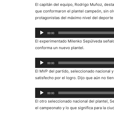
El capitán del equipo, Rodrigo Muñoz, dest
que conformaron el plantel campeón, sin ol
protagonistas del máximo nivel del deporte 
Reproductor
00:00
de
El experimentado Milenko Sepúlveda señaló 
audio
conforma un nuevo plantel.
Reproductor
00:00
de
El MVP del partido, seleccionado nacional y
audio
satisfecho por el logro. Dijo que aún no tien
Reproductor
00:00
de
El otro seleccionado nacional del plantel, 
audio
el campeonato y lo que significa para la ciu