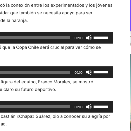
acó la conexión entre los experimentados y los jóvenes
vidar que también se necesita apoyo para ser
de la naranja.
Utiliza
00:00
las
que la Copa Chile será crucial para ver cómo se
teclas
de
flecha
Utiliza
00:00
arriba/abajo
las
para
 figura del equipo, Franco Morales, se mostró
teclas
aumentar
e claro su futuro deportivo.
de
o
flecha
disminuir
Utiliza
00:00
arriba/abajo
el
las
para
Sebastián «Chapa» Suárez, dio a conocer su alegría por
volumen.
teclas
aumentar
dad.
de
o