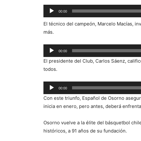
Reproductor
00:00
de
El técnico del campeón, Marcelo Macías, invi
audio
más.
Reproductor
00:00
de
El presidente del Club, Carlos Sáenz, califi
audio
todos.
Reproductor
00:00
de
Con este triunfo, Español de Osorno asegur
audio
inicia en enero, pero antes, deberá enfrent
Osorno vuelve a la élite del básquetbol ch
históricos, a 91 años de su fundación.