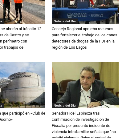
ía
Noticia del Día
se abrirán al tránsito 12
Consejo Regional aprueba recursos
s de Castro y se
para fortalecer el trabajo de los canes
n perímetro con
detectores de drogas de la PDI en la
or trabajos de
región de Los Lagos
ía
Noticia del Día
n que participó en «Club de
Senador Fidel Espinoza tras
Osorno»
confirmación de investigación de
Fiscalía por presunto incidente de
violencia intrafamiliar señala que “no
existió violencia física ni verbal de...