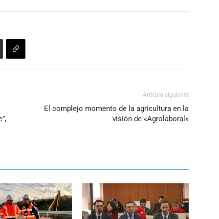
aumentar
o
disminuir
el
volumen.
Artículo siguiente
El complejo momento de la agricultura en la
”,
visión de «Agrolaboral»