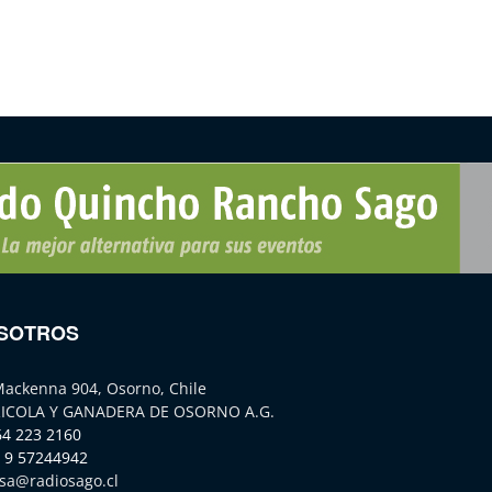
SOTROS
Mackenna 904, Osorno, Chile
ICOLA Y GANADERA DE OSORNO A.G.
64 223 2160
 9 57244942
sa@radiosago.cl