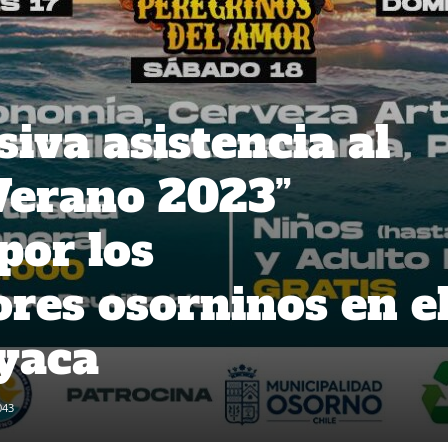
iva asistencia al
 Verano 2023”
por los
es osorninos en e
yaca
043