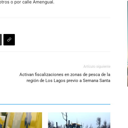
otros o por calle Amengual.
de
flecha
arriba/abajo
para
aumentar
o
disminuir
el
volumen.
Artículo siguiente
Activan fiscalizaciones en zonas de pesca de la
región de Los Lagos previo a Semana Santa