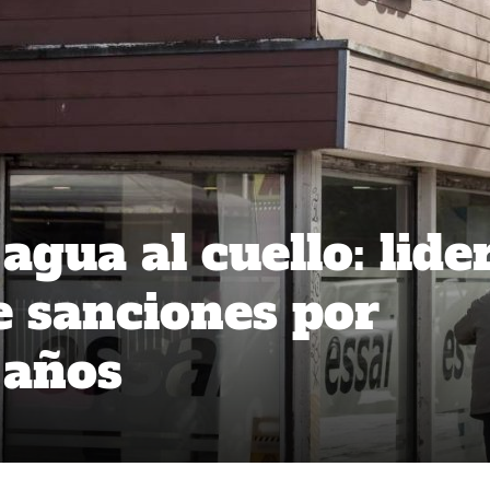
 agua al cuello: lide
 sanciones por
 años