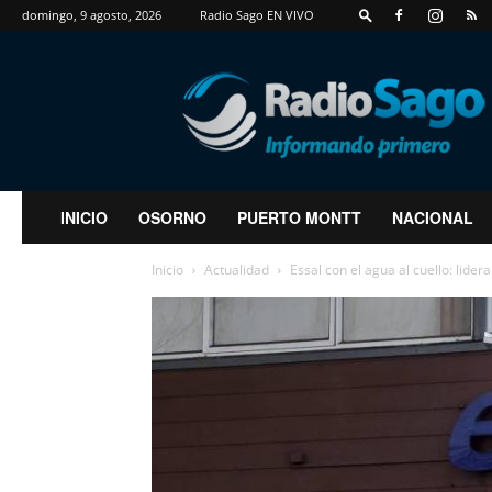
domingo, 9 agosto, 2026
Radio Sago EN VIVO
RadioSago
INICIO
OSORNO
PUERTO MONTT
NACIONAL
Inicio
Actualidad
Essal con el agua al cuello: lider