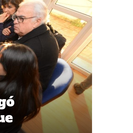
egó
ue