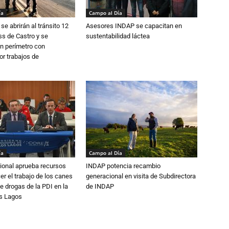
ía
Campo al Día
se abrirán al tránsito 12
Asesores INDAP se capacitan en
s de Castro y se
sustentabilidad láctea
n perímetro con
or trabajos de
ía
Campo al Día
ional aprueba recursos
INDAP potencia recambio
er el trabajo de los canes
generacional en visita de Subdirectora
e drogas de la PDI en la
de INDAP
os Lagos