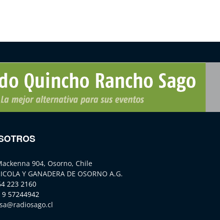
SOTROS
Mackenna 904, Osorno, Chile
ICOLA Y GANADERA DE OSORNO A.G.
64 223 2160
 9 57244942
sa@radiosago.cl