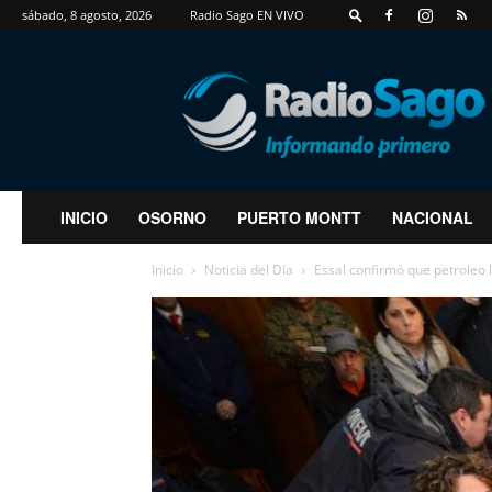
sábado, 8 agosto, 2026
Radio Sago EN VIVO
RadioSago
INICIO
OSORNO
PUERTO MONTT
NACIONAL
Inicio
Noticia del Día
Essal confirmó que petroleo l