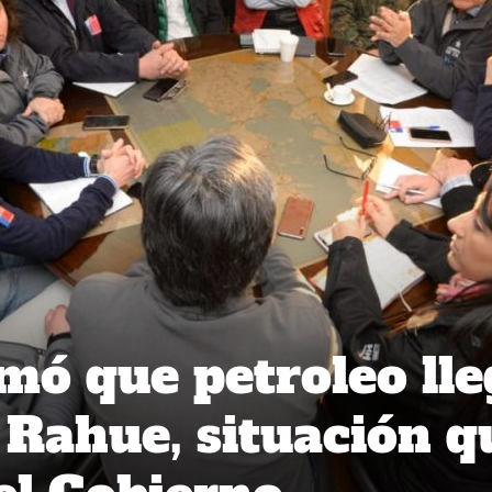
rmó que petroleo ll
o Rahue, situación q