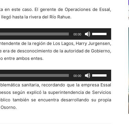
ta en este caso. El gerente de Operaciones de Essal,
legó hasta la rivera del Río Rahue.
Utiliza
00:00
las
 intendente de la región de Los Lagos, Harry Jurgensen,
teclas
e era de desconocimiento de la autoridad de Gobierno,
de
do entre ambos entes.
flecha
arriba/abajo
Utiliza
00:00
para
las
aumentar
blemática sanitaria, recordando que la empresa Essal
teclas
o
pesos según explicó la superintendencia de Servicios
de
disminuir
Público también se encuentra desarrollando su propia
flecha
el
e Osorno.
arriba/abajo
volumen.
para
aumentar