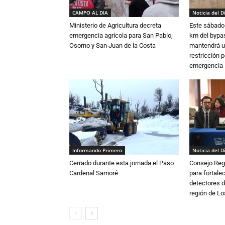
CAMPO AL DIA
Noticia del D
Ministerio de Agricultura decreta
Este sábado 
emergencia agrícola para San Pablo,
km del bypas
Osorno y San Juan de la Costa
mantendrá u
restricción p
emergencia
Informando Primero
Noticia del D
Cerrado durante esta jornada el Paso
Consejo Reg
Cardenal Samoré
para fortalec
detectores d
región de L