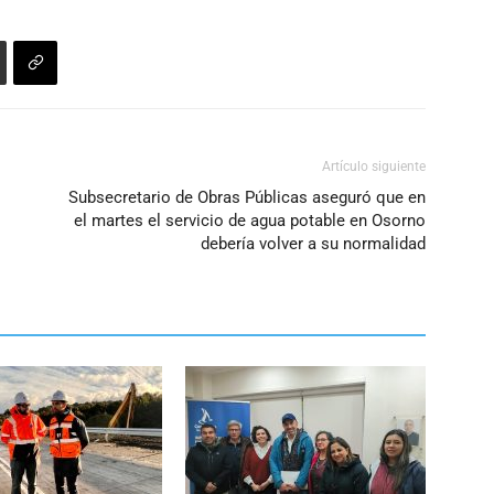
o
disminuir
el
volumen.
Artículo siguiente
Subsecretario de Obras Públicas aseguró que en
el martes el servicio de agua potable en Osorno
debería volver a su normalidad