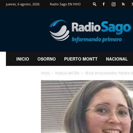
jueves, 6 agosto, 2026
Radio Sago EN VIVO
RadioSago
INICIO
OSORNO
PUERTO MONTT
NACIONAL
Inicio
Noticia del Día
«Está emocionado»: Madre de 