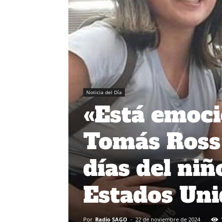
Noticia del Día
«Está emoc
Tomás Ross 
días del niñ
Estados Uni
Por
Radio SAGO
-
22 de noviembre de 2024