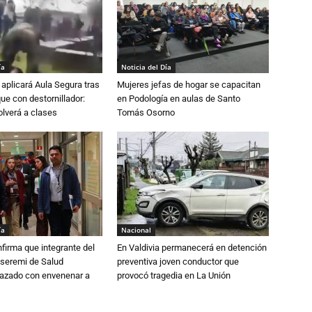
ía
Noticia del Día
aplicará Aula Segura tras
Mujeres jefas de hogar se capacitan
que con destornillador:
en Podología en aulas de Santo
lverá a clases
Tomás Osorno
ía
Nacional
irma que integrante del
En Valdivia permanecerá en detención
 seremi de Salud
preventiva joven conductor que
azado con envenenar a
provocó tragedia en La Unión