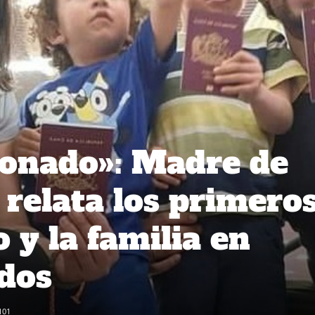
ionado»: Madre de
relata los primero
o y la familia en
dos
101