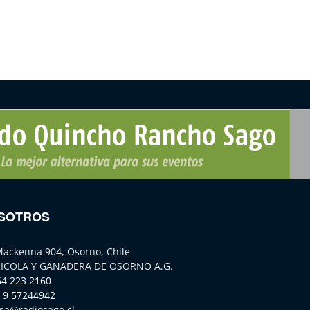
SOTROS
Mackenna 904, Osorno, Chile
ICOLA Y GANADERA DE OSORNO A.G.
64 223 2160
 9 57244942
sa@radiosago.cl