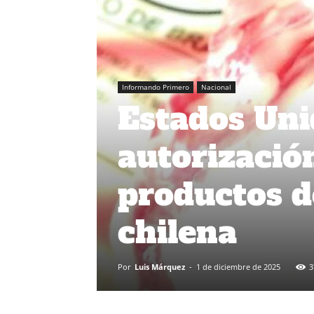
Informando Primero
Nacional
Estados Uni
autorizació
productos d
chilena
Por
Luis Márquez
-
1 de diciembre de 2025
3