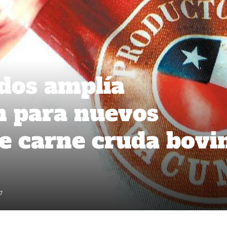
dos amplía
n para nuevos
e carne cruda bovi
7