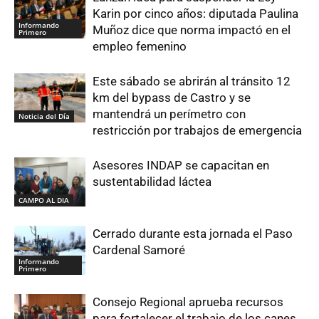
Karin por cinco años: diputada Paulina
Informando
Muñoz dice que norma impactó en el
Primero
empleo femenino
Este sábado se abrirán al tránsito 12
km del bypass de Castro y se
mantendrá un perímetro con
Noticia del Día
restricción por trabajos de emergencia
Asesores INDAP se capacitan en
sustentabilidad láctea
CAMPO AL DIA
Cerrado durante esta jornada el Paso
Cardenal Samoré
Informando
Primero
Consejo Regional aprueba recursos
para fortalecer el trabajo de los canes