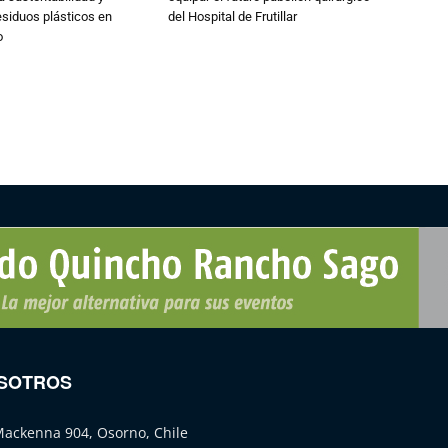
esiduos plásticos en
del Hospital de Frutillar
o
SOTROS
Mackenna 904, Osorno, Chile