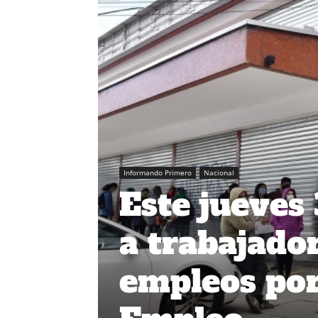
Informando Primero
Nacional
Este jueves 
a trabajado
empleos por