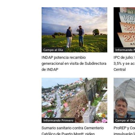
Campo al Día
Informando 
INDAP potencia recambio
IPC de julio:
generacional en visita de Subdirectora
3,5% y se ac
de INDAP
Central
Informando Primero
Campo al Día
Sumario sanitario contra Cementerio
ProREP y Co
Católico de Puerto Montt: piden
impulsarán l