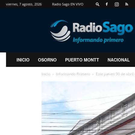
viernes, 7 agosto, 2026
Radio Sago EN VIVO
RadioSago
INICIO
OSORNO
PUERTO MONTT
NACIONAL
Inicio
Informando Primero
Este jueves 30 de abri