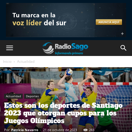
Inicio
Actualidad
Actualidad
Deportes
Estos son los deportes de Santiago
2023 que otorgan cupos para los
Juegos Olímpicos
Por
Patricia Navarro
-
21 de octubre de 2023
283