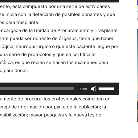
las
ento, está compuesto por una serie de actividades
teclas
 se inicia con la detección de posibles donantes y que
de
os para trasplante.
flecha
Encargada de la Unidad de Procuramiento y Trasplante
arriba/abajo
ente pueda ser donante de órganos, tiene que haber
para
lógica, neuroquirúrgica o que este paciente llegue por
aumentar
a serie de protocolos y que se certifica el
o
efálica, es que recién se hacen los exámenes para
disminuir
o para donar.
el
volumen.
Utiliza
00:00
las
 aumento de procura, los profesionales coinciden en
teclas
nejo de información por parte de la población; la
de
nsibilización; mayor pesquisa y la nueva ley de
flecha
arriba/abajo
para