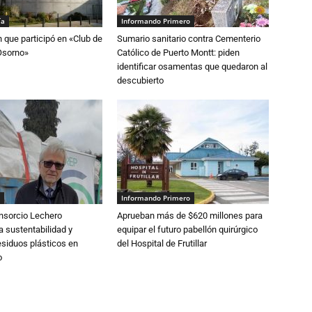
ía
Informando Primero
n que participó en «Club de
Sumario sanitario contra Cementerio
Osorno»
Católico de Puerto Montt: piden
identificar osamentas que quedaron al
descubierto
Informando Primero
nsorcio Lechero
Aprueban más de $620 millones para
a sustentabilidad y
equipar el futuro pabellón quirúrgico
esiduos plásticos en
del Hospital de Frutillar
o