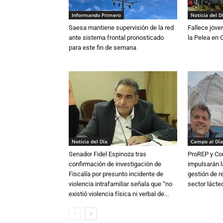
Informando Primero
Noticia del D
Saesa mantiene supervisión de la red
Fallece jove
ante sistema frontal pronosticado
la Pelea en 
para este fin de semana
Noticia del Día
Campo al Día
Senador Fidel Espinoza tras
ProREP y Co
confirmación de investigación de
impulsarán l
Fiscalía por presunto incidente de
gestión de r
violencia intrafamiliar señala que “no
sector lácte
existió violencia física ni verbal de...