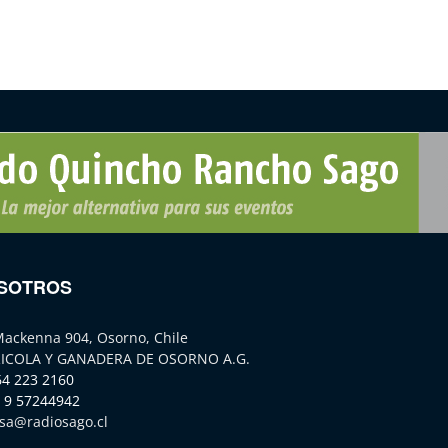
SOTROS
Mackenna 904, Osorno, Chile
ICOLA Y GANADERA DE OSORNO A.G.
64 223 2160
 9 57244942
sa@radiosago.cl