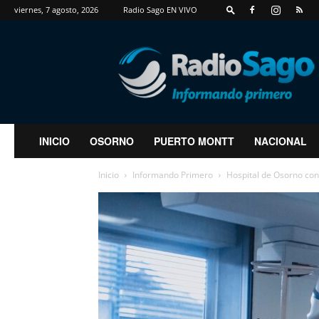
viernes, 7 agosto, 2026
Radio Sago EN VIVO
RadioSago
INICIO
OSORNO
PUERTO MONTT
NACIONAL
Inicio
Informando Primero
Hospital de Osorno conc