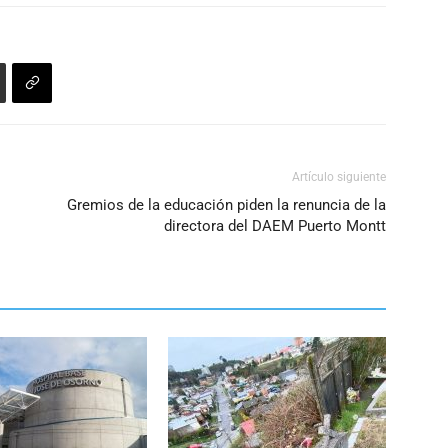
aumentar
o
disminuir
el
volumen.
Artículo siguiente
Gremios de la educación piden la renuncia de la
directora del DAEM Puerto Montt