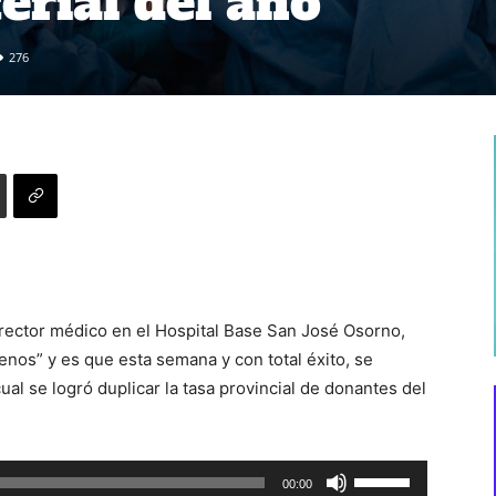
erial del año
276
irector médico en el Hospital Base San José Osorno,
enos” y es que esta semana y con total éxito, se
ual se logró duplicar la tasa provincial de donantes del
Utiliza
00:00