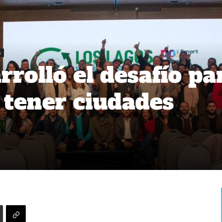
s
rolló el desafío pa
e tener ciudades